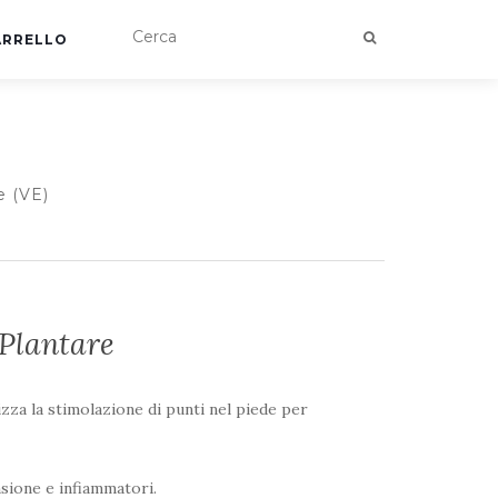
ARRELLO
e (VE)
 Plantare
izza la stimolazione di punti nel piede per
nsione e infiammatori.