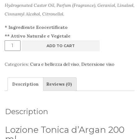
Hydrogenated Castor Oil, Parfum (Fragrance), Geraniol, Linalool,
Cinnamyl Alcohol, Citronellol.
* Ingrediente Ecocertificato
** Attivo Naturale e Vegetale
Lozione
ADD TO CART
tonica
Arganiae
Categories:
Cura e bellezza del viso
,
Detersione viso
200
ml
Description
Reviews (0)
quantity
Description
Lozione Tonica d’Argan 200