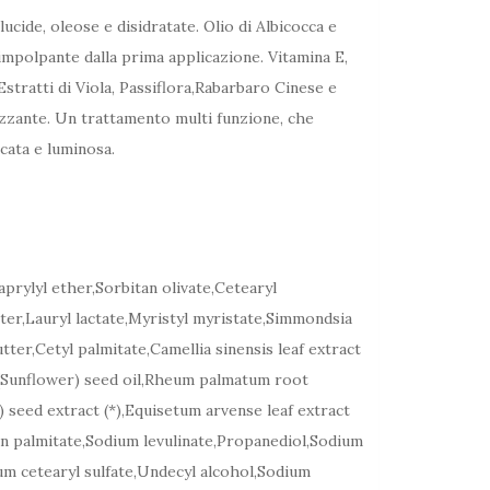
ide, oleose e disidratate. Olio di Albicocca e
rimpolpante dalla prima applicazione. Vitamina E,
stratti di Viola, Passiflora,Rabarbaro Cinese e
cizzante. Un trattamento multi funzione, che
icata e luminosa.
aprylyl ether,Sorbitan olivate,Cetearyl
ter,Lauryl lactate,Myristyl myristate,Simmondsia
ter,Cetyl palmitate,Camellia sinensis leaf extract
s (Sunflower) seed oil,Rheum palmatum root
) seed extract (*),Equisetum arvense leaf extract
bitan palmitate,Sodium levulinate,Propanediol,Sodium
um cetearyl sulfate,Undecyl alcohol,Sodium