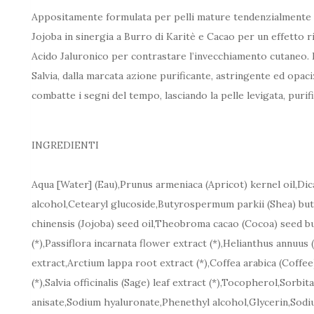
Appositamente formulata per pelli mature tendenzialmente luc
Jojoba in sinergia a Burro di Karitè e Cacao per un effetto 
Acido Jaluronico per contrastare l’invecchiamento cutaneo. E
Salvia, dalla marcata azione purificante, astringente ed opa
combatte i segni del tempo, lasciando la pelle levigata, purif
INGREDIENTI
Aqua [Water] (Eau),Prunus armeniaca (Apricot) kernel oil,Dic
alcohol,Cetearyl glucoside,Butyrospermum parkii (Shea) but
chinensis (Jojoba) seed oil,Theobroma cacao (Cocoa) seed but
(*),Passiflora incarnata flower extract (*),Helianthus annuu
extract,Arctium lappa root extract (*),Coffea arabica (Coffee
(*),Salvia officinalis (Sage) leaf extract (*),Tocopherol,Sor
anisate,Sodium hyaluronate,Phenethyl alcohol,Glycerin,Sodi