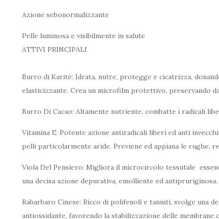
Azione sebonormalizzante
Pelle luminosa e visibilmente in salute
ATTIVI PRINCIPALI
Burro di Karitè: Idrata, nutre, protegge e cicatrizza, donand
elasticizzante. Crea un microfilm protettivo, preservando d
Burro Di Cacao: Altamente nutriente, combatte i radicali libe
Vitamina E: Potente azione antiradicali liberi ed anti invecc
pelli particolarmente aride. Previene ed appiana le rughe, r
Viola Del Pensiero: Migliora il microcircolo tessutale essend
una decisa azione depurativa, emolliente ed antipruriginosa.
Rabarbaro Cinese: Ricco di polifenoli e tanniti, svolge una d
antiossidante, favorendo la stabilizzazione delle membrane ce