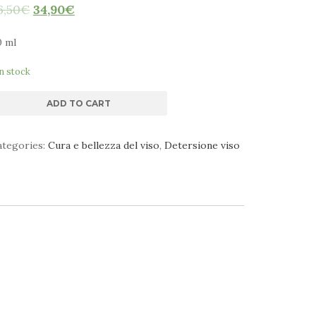
6,50
€
34,90
€
0 ml
in stock
ADD TO CART
ategories:
Cura e bellezza del viso
,
Detersione viso