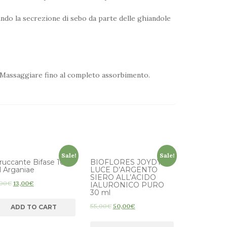
brando la secrezione di sebo da parte delle ghiandole
. Massaggiare fino al completo assorbimento.
Sale!
Sale!
ruccante Bifase 100
BIOFLORES JOYDY
 Arganiae
LUCE D’ARGENTO
SIERO ALL’ACIDO
,00
€
13,00
€
IALURONICO PURO
30 ml
55,00
€
50,00
€
ADD TO CART