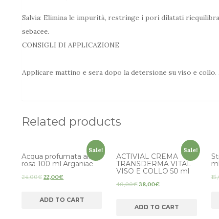
Salvia: Elimina le impurità, restringe i pori dilatati riequili
sebacee.
CONSIGLI DI APPLICAZIONE
Applicare mattino e sera dopo la detersione su viso e collo
Related products
Sale!
Sale!
Acqua profumata alla
ACTIVIAL CREMA
St
rosa 100 ml Arganiae
TRANSDERMA VITAL
ml
VISO E COLLO 50 ml
24,00
€
22,00
€
15
40,00
€
38,00
€
ADD TO CART
ADD TO CART