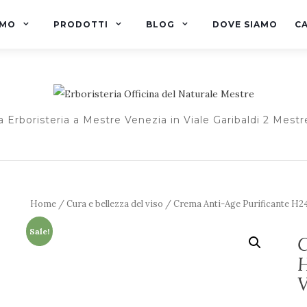
AMO
PRODOTTI
BLOG
DOVE SIAMO
C
a Erboristeria a Mestre Venezia in Viale Garibaldi 2 Mestr
Home
/
Cura e bellezza del viso
/ Crema Anti-Age Purificante H2
Sale!
C
H
V