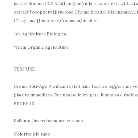
lactate,Sodium PCA,Xanthan gum,Viola tricolor extract,Lactic
extract,Tocopherol,Fructose,Glycine,Inositol,Niacinamide,Ur
[Fragrance],Limonene,Coumarin,Linalool.
*da Agricoltura Biologica
*from Organic Agriculture
TEXTURE
Crema Anti-Age Purificante H24 dalla texture leggera ma vel
piacere immediato. Per una pelle levigata, luminosa e radiosa
BENEFICI
Rallenta l’invecchiamento cutaneo
Colorito più sano