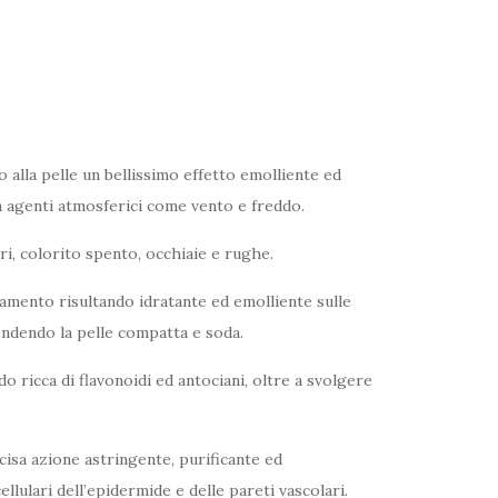
o alla pelle un bellissimo effetto emolliente ed
a agenti atmosferici come vento e freddo.
ri, colorito spento, occhiaie e rughe.
hiamento risultando idratante ed emolliente sulle
endendo la pelle compatta e soda.
o ricca di flavonoidi ed antociani, oltre a svolgere
ecisa azione astringente, purificante ed
llulari dell’epidermide e delle pareti vascolari.