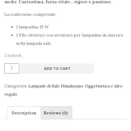
anche l’autostima, forza vitale , vigore e passione.
La confezione comprende:
1 lampadina 15 W
1 Filo elettrico con struttura per lampadina da inserire
nella lampada sale.
2 in stock
Lampada
ADD TO CART
di
sale
Categories:
Lampade di Sale Himalayano
,
Oggettistica e idee
Himalayano
regalo
4
kg
Description
Reviews (0)
quantity