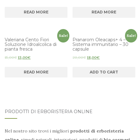
READ MORE
READ MORE
Sale!
Sale!
Valeriana Cento Fiori
Pranarom Oleacaps+ 4 –
Soluzione Idroalcolica di
Sistema immunitario – 30
pianta fresca
capsule
15,00
€
13,00
€
20,00
€
18,00
€
READ MORE
ADD TO CART
PRODOTTI DI ERBORISTERIA ONLINE
Nel nostro sito trovi i migliori
prodotti di erboristeria
online
, rimedi naturali, integratori, prodotti di
bio cosmesi