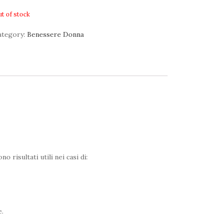
t of stock
ategory:
Benessere Donna
isultati utili nei casi di:
e.