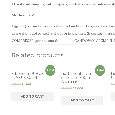
Attività antifungina, antifunginea, antibatterica, antinfiammat
Modo d’uso:
Aggiungere un tappo dosatore ad un litro d’acqua e fare lava
usare il prodotto anche al proprio partner. Si consiglia
COMPRESSE per almeno due mesi e CANDOVAX CREMA IN
Related products
Sale!
Sale!
Erbenobili RUBUS
Trattamento salino
Li
IDAEUS 50 ml
esfoliante 500 ml
U
Arganiae
13,50
€
11,90
€
22
38,00
€
36,00
€
ADD TO CART
ADD TO CART