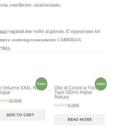
oria, emolliente, cicatrizzante.
ggi vaginali due volte al giorno. E’ opportuno far
 assumere contemporaneamente CANDIDAX
TIMA.
Sale!
Sale!
p Volume XXXL Natur
Olio di Cocco ai Fiori di
nique
Tiarè 150ml Mater
Natura
,00
€
20,00
€
13,00
€
11,00
€
ADD TO CART
READ MORE