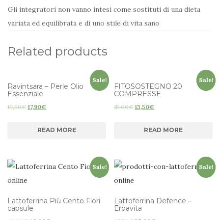
Gli integratori non vanno intesi come sostituti di una dieta
variata ed equilibrata e di uno stile di vita sano
Related products
Sale!
Sale!
Ravintsara – Perle Olio
FITOSOSTEGNO 20
Essenziale
COMPRESSE
19,90
€
17,90
€
15,00
€
13,50
€
READ MORE
READ MORE
Sale!
Sale!
Lattoferrina Più Cento Fiori
Lattoferrina Defence –
capsule
Erbavita