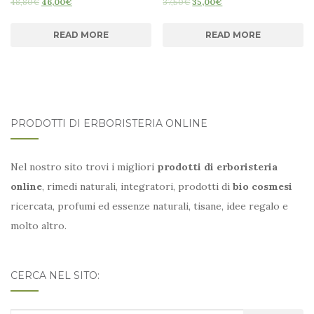
48,80
€
46,00
€
37,50
€
35,00
€
READ MORE
READ MORE
PRODOTTI DI ERBORISTERIA ONLINE
Nel nostro sito trovi i migliori
prodotti di erboristeria
online
, rimedi naturali, integratori, prodotti di
bio cosmesi
ricercata, profumi ed essenze naturali, tisane, idee regalo e
molto altro.
CERCA NEL SITO: