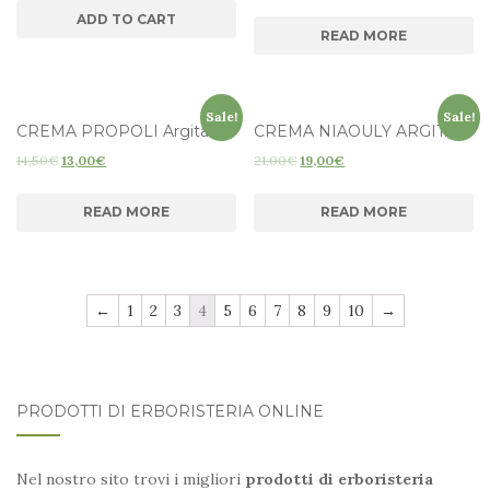
ADD TO CART
READ MORE
Sale!
Sale!
CREMA PROPOLI Argital
CREMA NIAOULY ARGITAL
14,50
€
13,00
€
21,00
€
19,00
€
READ MORE
READ MORE
←
1
2
3
4
5
6
7
8
9
10
→
PRODOTTI DI ERBORISTERIA ONLINE
Nel nostro sito trovi i migliori
prodotti di erboristeria