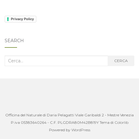
Privacy Policy
SEARCH
Cerca
CERCA
nel
blog:
Officina del Naturale di Daria Pelagatti Viale Garibaldi 2 - Mestre Venezia
P.iva 05383640264 - C.F. PLGDRA80M42B819Y Tema di
Colorlib
Powered by
WordPress