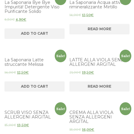
La Saponaria Bye Bye
La Saponaria Acqua attiva
Impurità! Detergente Viso
rimineralizzante Mirtillo
Purificante Solido
14,00
€
12,50
€
6,50
€
4,90
€
READ MORE
ADD TO CART
Sale!
Sale!
La Saponaria Latte
LATTE ALLA VIOLA SENZA
struccante Melissa
ALLERGENI ARGITAL
14,00
€
12,50
€
21,00
€
19,50
€
ADD TO CART
READ MORE
Sale!
Sale!
SCRUB VISO SENZA
CREMA ALLA VIOLA
ALLERGENI ARGITAL
SENZA ALLERGENI
ARGITAL
15,00
€
13,50
€
18,00
€
16,00
€