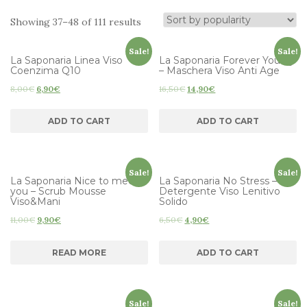
Showing 37–48 of 111 results
Sale!
Sale!
La Saponaria Linea Viso
La Saponaria Forever Young
Coenzima Q10
– Maschera Viso Anti Age
8,00
€
6,90
€
16,50
€
14,90
€
ADD TO CART
ADD TO CART
Sale!
Sale!
La Saponaria Nice to meet
La Saponaria No Stress –
you – Scrub Mousse
Detergente Viso Lenitivo
Viso&Mani
Solido
11,00
€
9,90
€
6,50
€
4,90
€
READ MORE
ADD TO CART
Sale!
Sale!